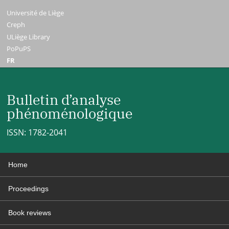
Université de Liège
Creph
ULiège Library
PoPuPS
FR
Bulletin d’analyse
phénoménologique
ISSN: 1782-2041
Home
Proceedings
Book reviews