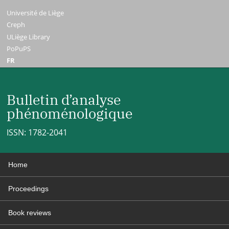
Université de Liège
Creph
ULiège Library
PoPuPS
FR
Bulletin d’analyse
phénoménologique
ISSN: 1782-2041
Home
Proceedings
Book reviews