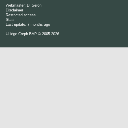
Webmaster:
D. Seron
Disclaimer
Restricted access
Stats
Last update: 7 months ago
ULiège
Creph
BAP © 2005-2026