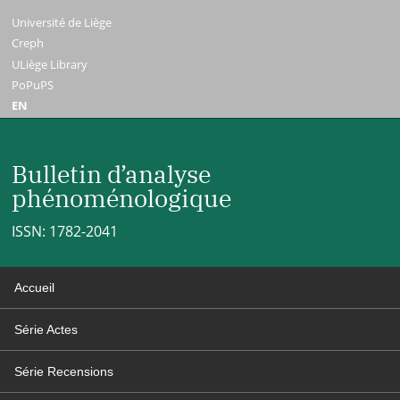
Université de Liège
Creph
ULiège Library
PoPuPS
EN
Bulletin d’analyse
phénoménologique
ISSN: 1782-2041
Accueil
Série Actes
Série Recensions