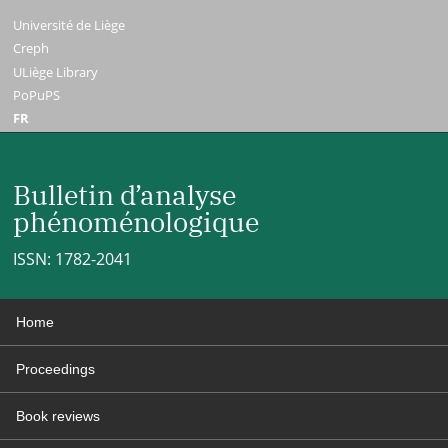
Université de Liège
Creph
ULiège Library
PoPuPS
FR
Bulletin d’analyse
phénoménologique
ISSN: 1782-2041
Home
Proceedings
Book reviews