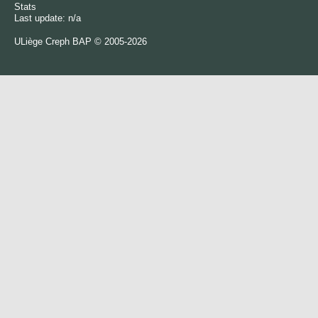
Stats
Last update: n/a
ULiège
Creph
BAP © 2005-2026