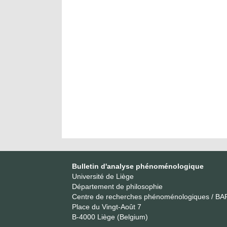
Bulletin d'analyse phénoménologique
Université de Liège
Département de philosophie
Centre de recherches phénoménologiques / BA
Place du Vingt-Août 7
B-4000 Liège (Belgium)