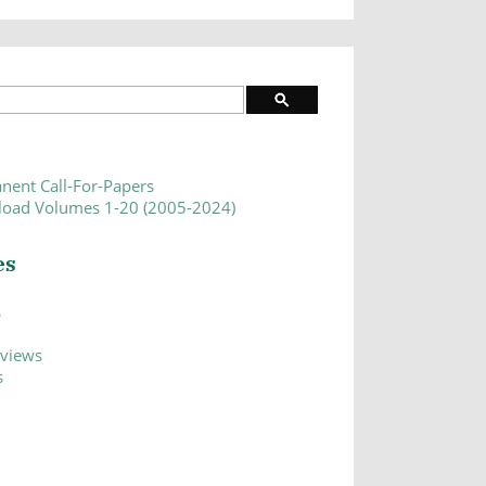
nent Call-For-Papers
oad Volumes 1-20 (2005-2024)
es
s
eviews
s