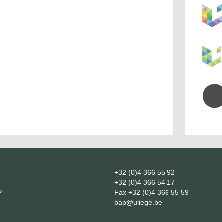
+32 (0)4 366 55 92
+32 (0)4 366 54 17
P
Fax
+32 (0)4 366 55 59
bap@uliege.be