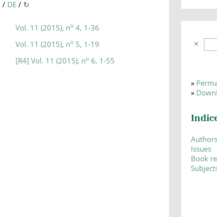
N
/
DE
/
↻
o
Vol. 11 (2015), n
4, 1-36
o
Vol. 11 (2015), n
5, 1-19
o
[R4] Vol. 11 (2015), n
6, 1-55
»
Perma
»
Downl
Indic
Author
Issues
Book r
Subject