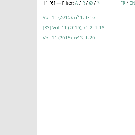
11 [
6
] — Filter:
A
/
R
/
Ø
/
↻
FR
/
E
o
Vol. 11 (2015), n
1, 1-16
o
[R3] Vol. 11 (2015), n
2, 1-18
o
Vol. 11 (2015), n
3, 1-20