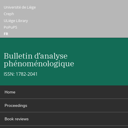
Université de Liège
Creph
ULiège Library
PoPuPS
FR
Bulletin d’analyse
phénoménologique
ISSN: 1782-2041
Home
Proceedings
Book reviews