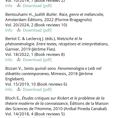
Vol. 10/2014, 7 (Book reviews 2)
Info
Download
Bentouhami H.,
Judith Butler. Race, genre et mélancolie
,
Amsterdam Éditions, 2022 (Florine Bragagnolo).
Vol. 20/2024, 2 (Book reviews 10)
Info
Download
Bertot C. & Leclercq J. (éds.),
Nietzsche et la
phénoménologie. Entre textes, réceptions et interprétations
,
Garnier, 2019 (Jérôme Flas).
Vol. 18/2022, 1 (Book reviews 8)
Info
Download
Bizzari V.,
Sento quindi sono. Fenomenologia e Leib nel
dibattito contemporaneo
, Mimesis, 2018 (Jérôme
Englebert).
Vol. 15/2019, 10 (Book reviews 6)
Info
Download
Bloch E.,
Études critiques sur Rickert et le problème de la
théorie moderne de la connaissance
, Éditions de la Maison
des Sciences de l’Homme, 2010 (Aníbal Pineda Canabal).
Vol. 14/2018, 4 (Book reviews 5)