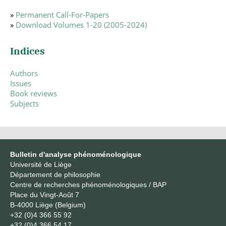
»
Permanent Call-For-Papers
»
Download Volumes 1-20 (2005-2024)
Indices
Authors
Issues
Book reviews
Subjects
Bulletin d'analyse phénoménologique
Université de Liège
Département de philosophie
Centre de recherches phénoménologiques / BAP
Place du Vingt-Août 7
B-4000 Liège (Belgium)
+32 (0)4 366 55 92
+32 (0)4 366 54 17