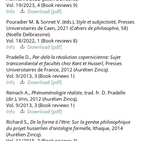
Vol. 19/2023, 4 (Book reviews 9)
Info
Download
Pouradier M. & Sonnet V. (éds.),
Style et subjectivité
, Presses
Universitaires de Caen, 2021 (
Cahiers de philosophie
, 58)
(Noëlle Delbrassine).
Vol. 18/2022, 1 (Book reviews 8)
Info
Download
Pradelle D.,
Par-delà la révolution copernicienne: Sujet
transcendantal et facultés chez Kant et Husserl
, Presses
Universitaires de France, 2012 (Aurélien Zincq).
Vol. 9/2013, 3 (Book reviews 1)
Info
Download
Reinach A.,
Phénoménologie réaliste
, trad. fr. D. Pradelle
(dir.), Vrin, 2012 (Aurélien Zincq).
Vol. 9/2013, 3 (Book reviews 1)
Info
Download
Richard S.,
De la forme à l'être: Sur la genèse philosophique
du projet husserlien d'ontologie formelle
, Ithaque, 2014
(Aurélien Zincq).
Vol. 11/2015, 2 (Book reviews 3)