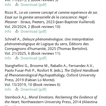
Info
Download
Rizzo R.,
La vie comme concept et comme expérience de soi.
Essai sur la genèse sensorielle de la conscience: Hegel -
Plessner - Straus
, Peeters, 2023 (Jean-Baptiste Vuillerod).
Vol. 20/2024, 2 (Book reviews 10)
Info
Download
Schnell A.,
Deleuze phénoménologue. Une interprétation
phénoménologique de
Logique du sens, Éditions des
Compagnons d'humanité, 2025 (Thomas Bertolini).
Vol. 21/2025, 6 (Book reviews 11)
Info
Download
Stanghellini G., Broome M., Raballo A., Fernandez A.V.,
Paolo Fusar-Poli P., Rosfort R. (éds.),
The Oxford Handbook
of Phenomenological Psychopathology
, Oxford University
Press, 2019 (Fabian Lo Monte).
Vol. 15/2019, 10 (Book reviews 6)
Info
Download
Steinbock A.J.,
Moral Emotions. Reclaiming the Evidence of
the Heart
, Northwestern University Press, 2014 (Alievtina