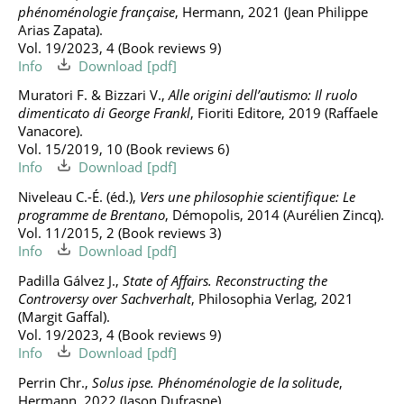
phénoménologie française
, Hermann, 2021 (Jean Philippe
Arias Zapata).
Vol. 19/2023, 4 (Book reviews 9)
Info
Download
Muratori F. & Bizzari V.,
Alle origini dell’autismo: Il ruolo
dimenticato di George Frankl
, Fioriti Editore, 2019 (Raffaele
Vanacore).
Vol. 15/2019, 10 (Book reviews 6)
Info
Download
Niveleau C.-É. (éd.),
Vers une philosophie scientifique: Le
programme de Brentano
, Démopolis, 2014 (Aurélien Zincq).
Vol. 11/2015, 2 (Book reviews 3)
Info
Download
Padilla Gálvez J.,
State of Affairs. Reconstructing the
Controversy over Sachverhalt
, Philosophia Verlag, 2021
(Margit Gaffal).
Vol. 19/2023, 4 (Book reviews 9)
Info
Download
Perrin Chr.,
Solus ipse. Phénoménologie de la solitude
,
Hermann, 2022 (Jason Dufrasne).