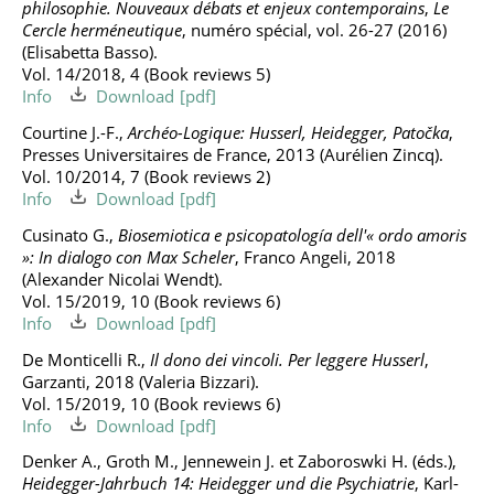
philosophie. Nouveaux débats et enjeux contemporains
,
Le
Cercle herméneutique
, numéro spécial, vol. 26-27 (2016)
(Elisabetta Basso).
Vol. 14/2018, 4 (Book reviews 5)
Info
Download
Courtine J.-F.,
Archéo-Logique: Husserl, Heidegger, Patočka
,
Presses Universitaires de France, 2013 (Aurélien Zincq).
Vol. 10/2014, 7 (Book reviews 2)
Info
Download
Cusinato G.,
Biosemiotica e psicopatología dell'« ordo amoris
»: In dialogo con Max Scheler
, Franco Angeli, 2018
(Alexander Nicolai Wendt).
Vol. 15/2019, 10 (Book reviews 6)
Info
Download
De Monticelli R.,
Il dono dei vincoli. Per leggere Husserl
,
Garzanti, 2018 (Valeria Bizzari).
Vol. 15/2019, 10 (Book reviews 6)
Info
Download
Denker A., Groth M., Jennewein J. et Zaboroswki H. (éds.),
Heidegger-Jahrbuch 14: Heidegger und die Psychiatrie
, Karl-