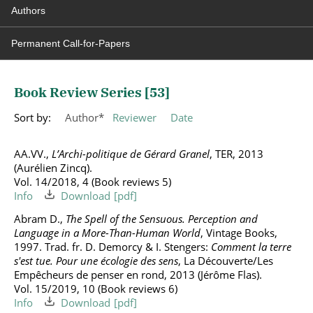
Authors
Permanent Call-for-Papers
Book Review Series [
53
]
Sort by:
Author
Reviewer
Date
AA.VV.,
L’Archi-politique de Gérard Granel
, TER, 2013
(Aurélien Zincq).
Vol. 14/2018, 4 (Book reviews 5)
Info
Download
Abram D.,
The Spell of the Sensuous. Perception and
Language in a More-Than-Human World
, Vintage Books,
1997. Trad. fr. D. Demorcy & I. Stengers:
Comment la terre
s'est tue. Pour une écologie des sens
, La Découverte/Les
Empêcheurs de penser en rond, 2013 (Jérôme Flas).
Vol. 15/2019, 10 (Book reviews 6)
Info
Download