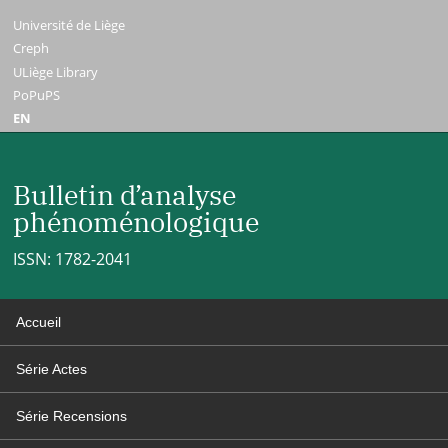
Université de Liège
Creph
ULiège Library
PoPuPS
EN
Bulletin d’analyse
phénoménologique
ISSN: 1782-2041
Accueil
Série Actes
Série Recensions