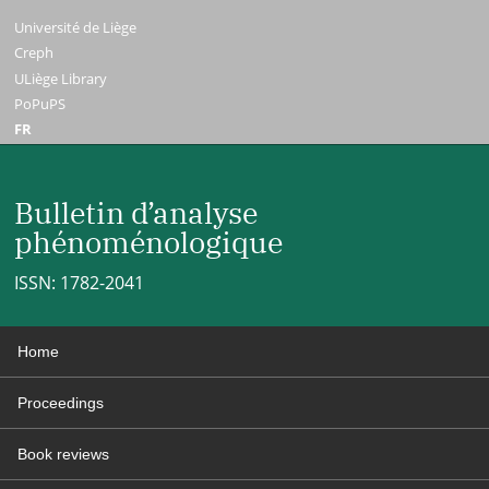
Université de Liège
Creph
ULiège Library
PoPuPS
FR
Bulletin d’analyse
phénoménologique
ISSN: 1782-2041
Home
Proceedings
Book reviews