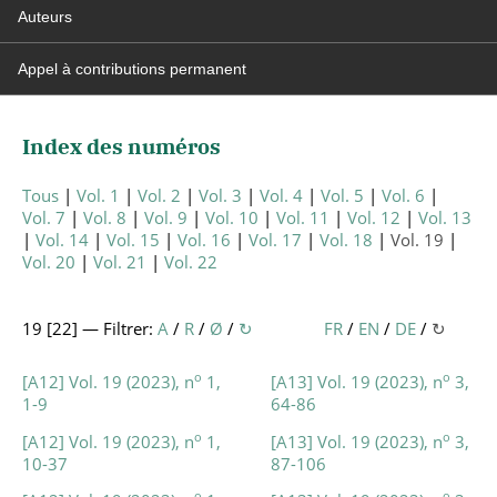
Auteurs
Appel à contributions permanent
Index des numéros
Tous
Vol. 1
Vol. 2
Vol. 3
Vol. 4
Vol. 5
Vol. 6
Vol. 7
Vol. 8
Vol. 9
Vol. 10
Vol. 11
Vol. 12
Vol. 13
Vol. 14
Vol. 15
Vol. 16
Vol. 17
Vol. 18
Vol. 19
Vol. 20
Vol. 21
Vol. 22
19 [
22
] — Filtrer:
A
/
R
/
Ø
/
↻
FR
/
EN
/
DE
/
↻
o
o
[A12] Vol. 19 (2023), n
1,
[A13] Vol. 19 (2023), n
3,
1-9
64-86
o
o
[A12] Vol. 19 (2023), n
1,
[A13] Vol. 19 (2023), n
3,
10-37
87-106
o
o