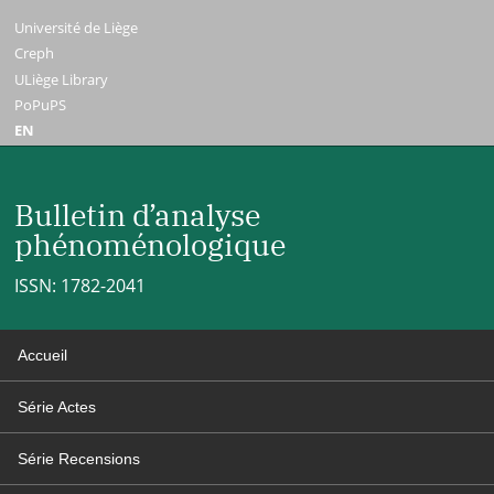
Université de Liège
Creph
ULiège Library
PoPuPS
EN
Bulletin d’analyse
phénoménologique
ISSN: 1782-2041
Accueil
Série Actes
Série Recensions