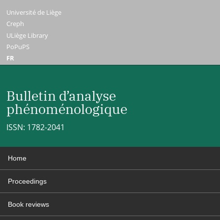
Université de Liège
Creph
ULiège Library
PoPuPS
FR
Bulletin d’analyse
phénoménologique
ISSN: 1782-2041
Home
Proceedings
Book reviews