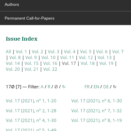
Authors
Permanent Call-for-Papers
Issue Index
All
Vol. 1
Vol. 2
Vol. 3
Vol. 4
Vol. 5
Vol. 6
Vol. 7
Vol. 8
Vol. 9
Vol. 10
Vol. 11
Vol. 12
Vol. 13
Vol. 14
Vol. 15
Vol. 16
Vol. 17
Vol. 18
Vol. 19
Vol. 20
Vol. 21
Vol. 22
17Ø [
7
] — Filter:
A
/
R
/
Ø
/
↻
FR
/
EN
/
DE
/
↻
o
o
Vol. 17 (2021), n
1, 1-20
Vol. 17 (2021), n
6, 1-30
o
o
Vol. 17 (2021), n
2, 1-28
Vol. 17 (2021), n
7, 1-32
o
o
Vol. 17 (2021), n
4, 1-30
Vol. 17 (2021), n
8, 1-19
o
Vol. 17 (2021), n
5, 1-49