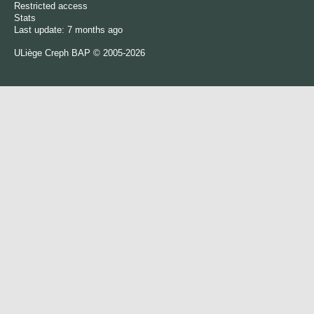
Restricted access
Stats
Last update: 7 months ago
ULiège
Creph
BAP © 2005-2026