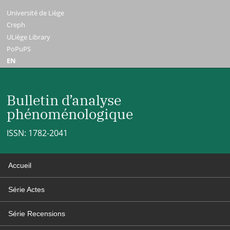
Université de Liège
Creph
ULiège Library
PoPuPS
EN
Bulletin d’analyse
phénoménologique
ISSN: 1782-2041
Accueil
Série Actes
Série Recensions