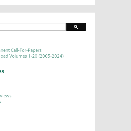
nent Call-For-Papers
oad Volumes 1-20 (2005-2024)
es
s
eviews
s