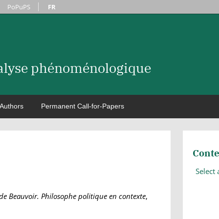
PoPuPS
FR
nalyse phénoménologique
Authors
Permanent Call-for-Papers
Conte
Select
e Beauvoir. Philosophe politique en contexte
,