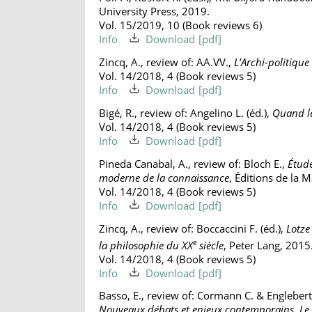
University Press, 2019.
Vol. 15/2019, 10 (Book reviews 6)
Info
Download
Zincq, A., review of: AA.VV.,
L’Archi-politiqu
Vol. 14/2018, 4 (Book reviews 5)
Info
Download
Bigé, R., review of: Angelino L. (éd.),
Quand le
Vol. 14/2018, 4 (Book reviews 5)
Info
Download
Pineda Canabal, A., review of: Bloch E.,
Étude
moderne de la connaissance
, Éditions de la
Vol. 14/2018, 4 (Book reviews 5)
Info
Download
Zincq, A., review of: Boccaccini F. (éd.),
Lotze
e
la philosophie du XX
siècle
, Peter Lang, 2015
Vol. 14/2018, 4 (Book reviews 5)
Info
Download
Basso, E., review of: Cormann C. & Englebert 
Nouveaux débats et enjeux contemporains
,
Le