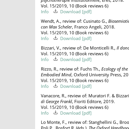
psychothérapie institutionnelle
, Erès, 2018.
Vol. 15/2019, 10 (Book reviews 6)
Info
Download
Wendt, A., review of: Cusinato G.,
Biosemiotic
con Max Scheler
, Franco Angeli, 2018.
Vol. 15/2019, 10 (Book reviews 6)
Info
Download
Bizzari, V., review of: De Monticelli R.,
Il don
Vol. 15/2019, 10 (Book reviews 6)
Info
Download
Rizzo, R., review of: Fuchs Th.,
Ecology of the
Embodied Mind
, Oxford University Press, 20
Vol. 15/2019, 10 (Book reviews 6)
Info
Download
Vanacore, R., review of: Muratori F. & Bizzari
di George Frankl
, Fioriti Editore, 2019.
Vol. 15/2019, 10 (Book reviews 6)
Info
Download
Lo Monte, F., review of: Stanghellini G., Br
Poli P., Rosfort R. (éds.),
The Oxford Handbook