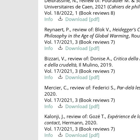
Delbrassine, N., review of: Pouradier M. & So
Universitaires de Caen, 2021 (
Cahiers de phi
Vol. 18/2022, 1 (Book reviews 8)
Info
Download
Reynaert, P., review of: Blok V.,
Heidegger's 
Philosophy in the Age of Global Warming
, Rou
Vol. 17/2021, 3 (Book reviews 7)
Info
Download
Bizzari, V., review of: Donise A.,
Critica dell
e della crudeltà
, Il Mulino, 2019.
Vol. 17/2021, 3 (Book reviews 7)
Info
Download
Mercier, C., review of: Federici S.,
Par-delà le
2020.
Vol. 17/2021, 3 (Book reviews 7)
Info
Download
Kalonji, J., review of: Gozé T.,
Expérience de l
contact
, Hermann, 2020.
Vol. 17/2021, 3 (Book reviews 7)
Info
Download