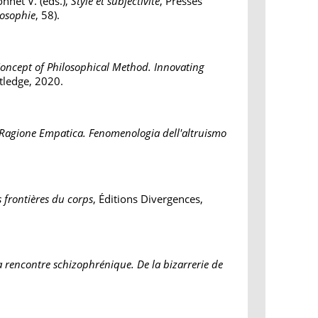
nnet V. (éds.),
Style et subjectivité
, Presses
losophie
, 58).
Concept of Philosophical Method. Innovating
tledge, 2020.
a Ragione Empatica. Fenomenologia dell'altruismo
s frontières du corps
, Éditions Divergences,
a rencontre schizophrénique. De la bizarrerie de