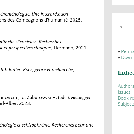
énoménologue. Une interprétation
ions des Compagnons d'humanité, 2025.
ntinelle silencieuse. Recherches
t et perspectives cliniques
, Hermann, 2021.
»
Perma
»
Downl
dith Butler. Race, genre et mélancolie
,
Indic
Author
Issues
ennewein J. et Zaboroswki H. (éds.),
Heidegger-
Book r
arl-Alber, 2023.
Subject
nologie et schizophrénie, Recherches pour une