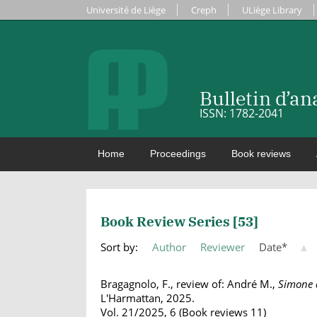
Université de Liège
Creph
ULiège Library
Bulletin d’a
ISSN: 1782-2041
Home
Proceedings
Book reviews
Book Review Series [
53
]
Sort by:
Author
Reviewer
Date
▲
Bragagnolo, F., review of: André M.,
Simone d
L'Harmattan, 2025.
Vol. 21/2025, 6 (Book reviews 11)