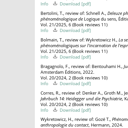
Info
Download
Bertolini, T., review of: Schnell A.,
Deleuze ph
phénoménologique de
Logique du sens, Édit
Vol. 21/2025, 6 (Book reviews 11)
Info
Download
Bolmain, T., review of: Wykretowicz H.,
La se
phénoménologiques sur l'incarnation de l'espri
Vol. 21/2025, 6 (Book reviews 11)
Info
Download
Bragagnolo, F., review of: Bentouhami H.,
Ju
Amsterdam Éditions, 2022.
Vol. 20/2024, 2 (Book reviews 10)
Info
Download
Corres, R., review of: Denker A., Groth M., J
Jahrbuch 14: Heidegger und die Psychiatrie
, K
Vol. 20/2024, 2 (Book reviews 10)
Info
Download
Wykretowicz, H., review of: Gozé T.,
Phénomé
anthropologie du contact
, Hermann, 2024.