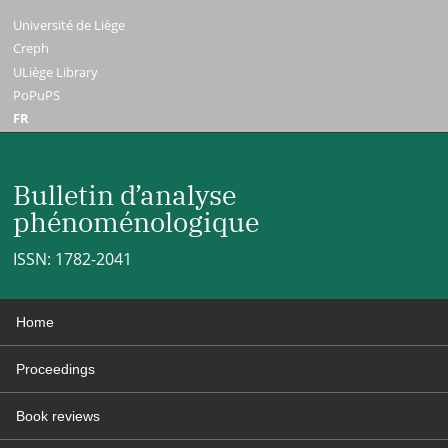
Université de Liège
Creph
ULiège Library
PoPuPS
FR
Bulletin d’analyse
phénoménologique
ISSN: 1782-2041
Home
Proceedings
Book reviews