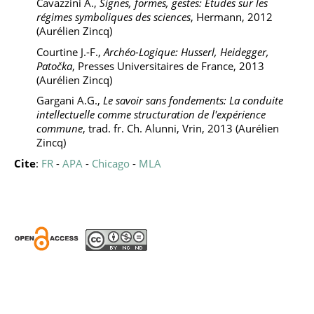
Cavazzini A.,
Signes, formes, gestes: Études sur les
régimes symboliques des sciences
, Hermann, 2012
(Aurélien Zincq)
Courtine J.-F.,
Archéo-Logique: Husserl, Heidegger,
Patočka
, Presses Universitaires de France, 2013
(Aurélien Zincq)
Gargani A.G.,
Le savoir sans fondements: La conduite
intellectuelle comme structuration de l'expérience
commune
, trad. fr. Ch. Alunni, Vrin, 2013 (Aurélien
Zincq)
Cite
:
FR
-
APA
-
Chicago
-
MLA