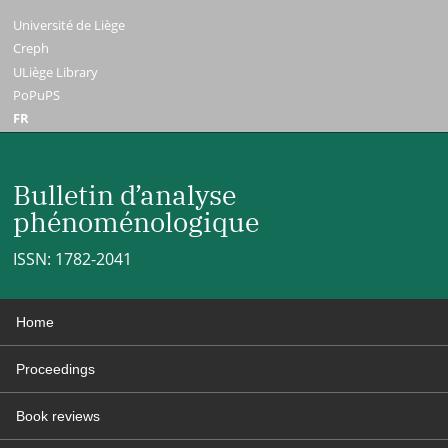
Université de Liège
Creph
ULiège Library
PoPuPS
FR
Bulletin d’analyse
phénoménologique
ISSN: 1782-2041
Home
Proceedings
Book reviews