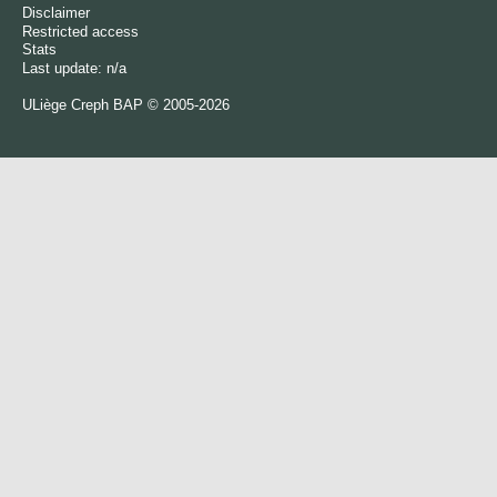
Disclaimer
Restricted access
Stats
Last update: n/a
ULiège
Creph
BAP © 2005-2026