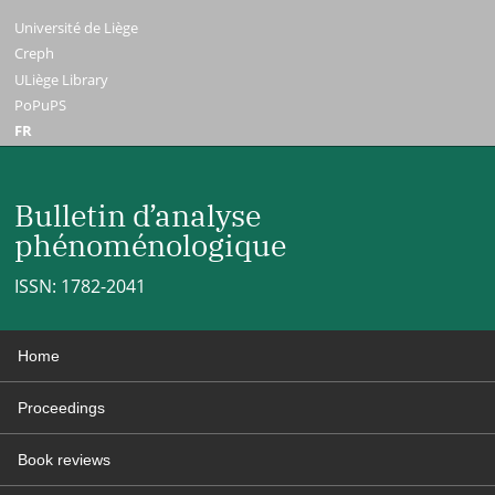
Université de Liège
Creph
ULiège Library
PoPuPS
FR
Bulletin d’analyse
phénoménologique
ISSN: 1782-2041
Home
Proceedings
Book reviews