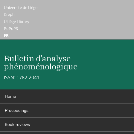
Université de Liège
Creph
ULiège Library
PoPuPS
FR
Bulletin d’analyse
phénoménologique
ISSN: 1782-2041
Home
Proceedings
Book reviews