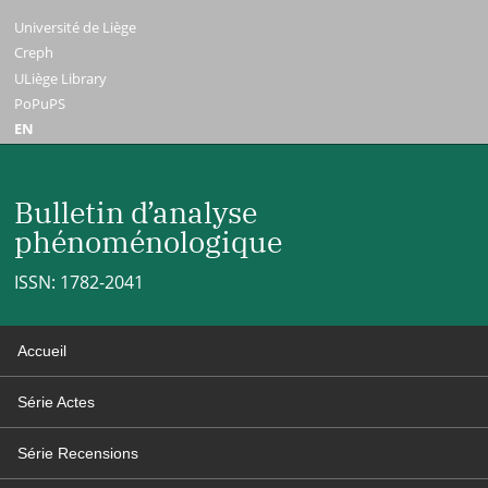
Université de Liège
Creph
ULiège Library
PoPuPS
EN
Bulletin d’analyse
phénoménologique
ISSN: 1782-2041
Accueil
Série Actes
Série Recensions