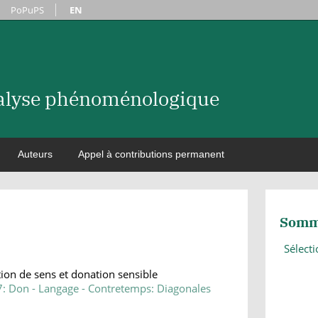
PoPuPS
EN
nalyse phénoménologique
Auteurs
Appel à contributions permanent
Somm
Sélect
ation de sens et donation sensible
 7: Don - Langage - Contretemps: Diagonales