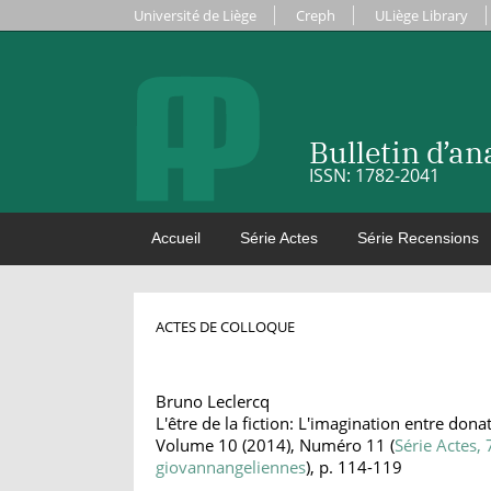
Université de Liège
Creph
ULiège Library
Bulletin d’a
ISSN: 1782-2041
Accueil
Série Actes
Série Recensions
ACTES DE COLLOQUE
Bruno Leclercq
L'être de la fiction: L'imagination entre don
Volume 10 (2014), Numéro 11 (
Série Actes,
giovannangeliennes
), p. 114-119