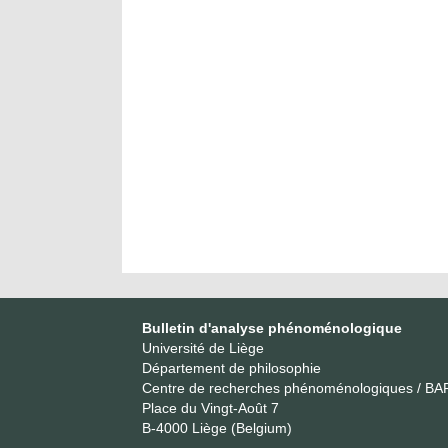
Bulletin d'analyse phénoménologique
Université de Liège
Département de philosophie
Centre de recherches phénoménologiques / BA
Place du Vingt-Août 7
B-4000 Liège (Belgium)