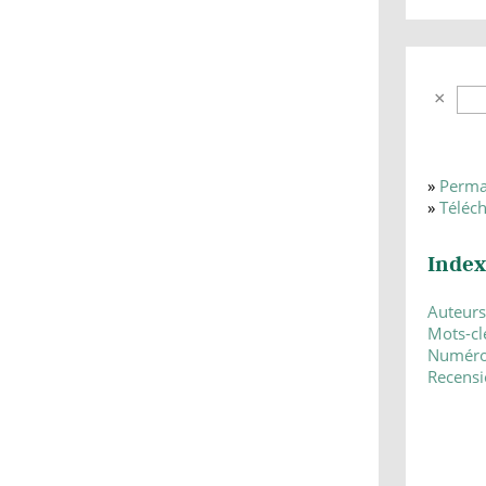
»
Perma
»
Téléc
Index
Auteurs
Mots-cl
Numér
Recensi