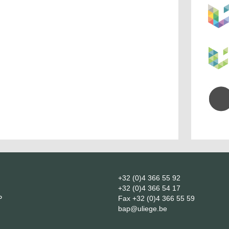
+32 (0)4 366 55 92
+32 (0)4 366 54 17
P
Fax
+32 (0)4 366 55 59
bap@uliege.be