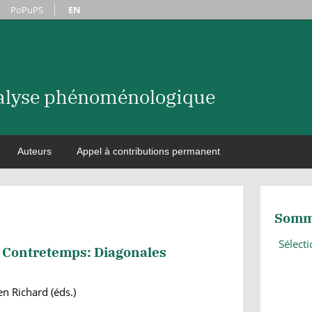
PoPuPS
EN
nalyse phénoménologique
Auteurs
Appel à contributions permanent
Somm
Sélect
- Contretemps: Diagonales
n Richard (éds.)