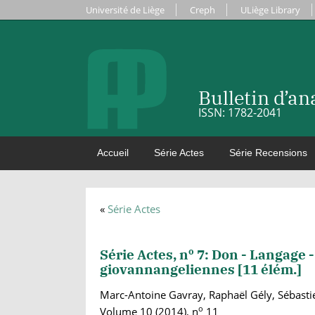
Université de Liège
Creph
ULiège Library
Bulletin d’a
ISSN: 1782-2041
Accueil
Série Actes
Série Recensions
«
Série Actes
o
Série Actes, n
7: Don - Langage 
giovannangeliennes [
11
élém.]
Marc-Antoine Gavray, Raphaël Gély, Sébastie
o
Volume 10 (2014), n
11