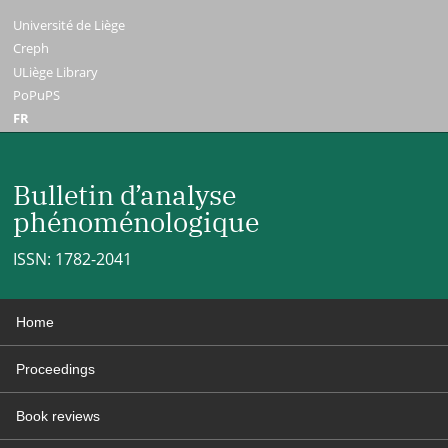
Université de Liège
Creph
ULiège Library
PoPuPS
FR
Bulletin d’analyse
phénoménologique
ISSN: 1782-2041
Home
Proceedings
Book reviews