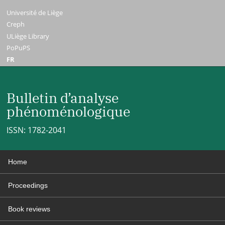
Université de Liège
Creph
ULiège Library
PoPuPS
FR
Bulletin d’analyse
phénoménologique
ISSN: 1782-2041
Home
Proceedings
Book reviews