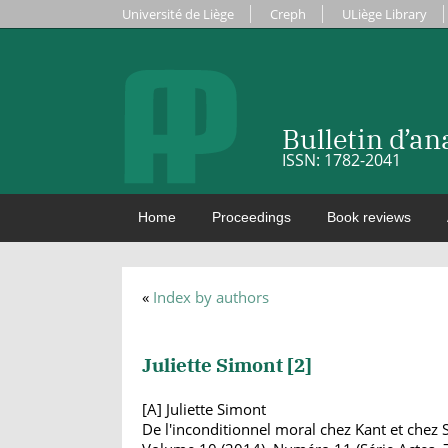
Université de Liège
Creph
ULiège Library
Bulletin d’a
ISSN: 1782-2041
Home
Proceedings
Book reviews
«
Index by authors
Juliette Simont [
2
]
[A] Juliette Simont
De l'inconditionnel moral chez Kant et chez 