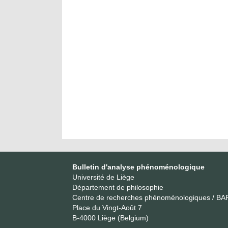
Bulletin d'analyse phénoménologique
Université de Liège
Département de philosophie
Centre de recherches phénoménologiques / BA
Place du Vingt-Août 7
B-4000 Liège (Belgium)