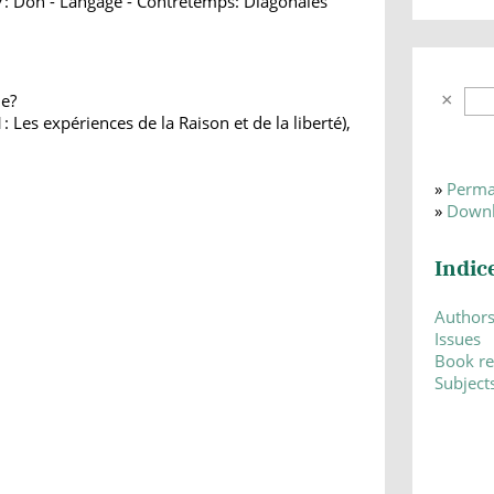
7: Don - Langage - Contretemps: Diagonales
le?
Les expériences de la Raison et de la liberté),
»
Perma
»
Downl
Indic
Author
Issues
Book r
Subject