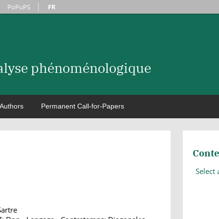
PoPuPS
FR
nalyse phénoménologique
Authors
Permanent Call-for-Papers
Conte
Select
Sartre