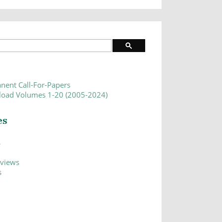
nent Call-For-Papers
oad Volumes 1-20 (2005-2024)
es
s
eviews
s