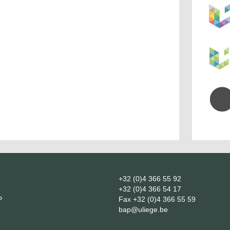
+32 (0)4 366 55 92
+32 (0)4 366 54 17
P
Fax
+32 (0)4 366 55 59
bap@uliege.be