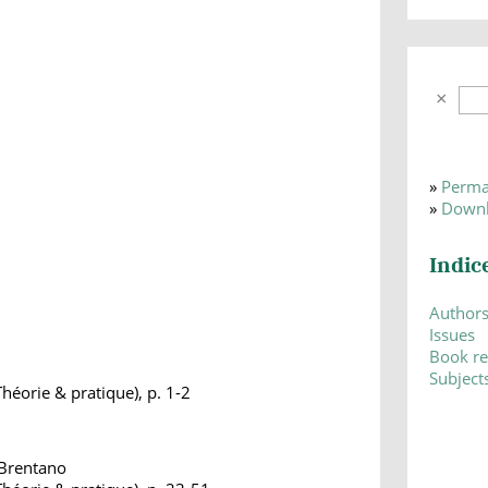
»
Perma
»
Downl
Indic
Author
Issues
Book r
Subject
héorie & pratique), p. 1-2
 Brentano