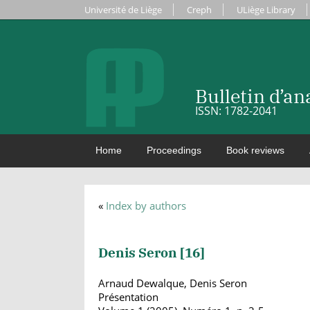
Université de Liège
Creph
ULiège Library
Bulletin d’a
ISSN: 1782-2041
Home
Proceedings
Book reviews
«
Index by authors
Denis Seron [
16
]
Arnaud Dewalque, Denis Seron
Présentation