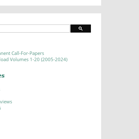
nent Call-For-Papers
oad Volumes 1-20 (2005-2024)
es
s
eviews
s