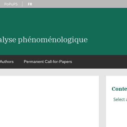
PoPuPS
FR
nalyse phénoménologique
Authors
Permanent Call-for-Papers
Conte
Select