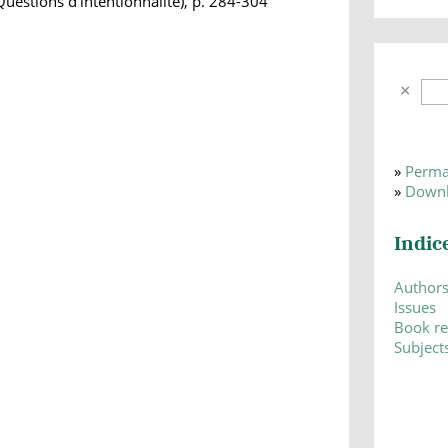
uestions d'intentionnalité), p. 284-304
»
Perma
»
Downl
Indic
Author
Issues
Book r
Subject