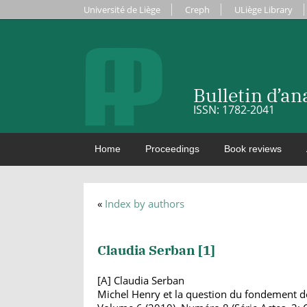
Université de Liège
Creph
ULiège Library
Bulletin d’a
ISSN: 1782-2041
Home
Proceedings
Book reviews
«
Index by authors
Claudia Serban [
1
]
[A] Claudia Serban
Michel Henry et la question du fondement de 