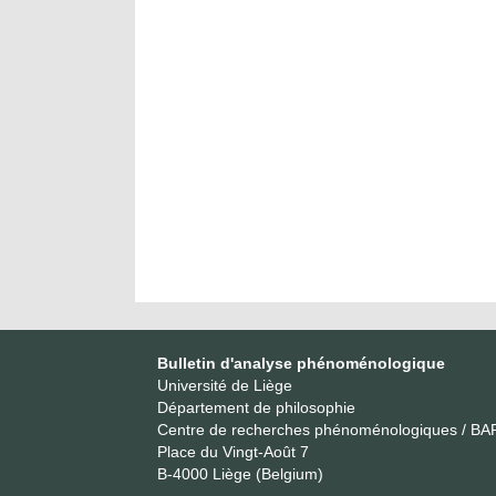
Bulletin d'analyse phénoménologique
Université de Liège
Département de philosophie
Centre de recherches phénoménologiques / BA
Place du Vingt-Août 7
B-4000 Liège (Belgium)