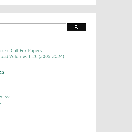
nent Call-For-Papers
oad Volumes 1-20 (2005-2024)
es
s
eviews
s