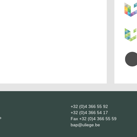
+32 (0)4 366 55 92
+32 (0)4 366 54 17
P
Fax
+32 (0)4 366 55 59
bap@uliege.be