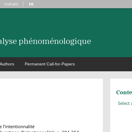
PoPuPS
FR
nalyse phénoménologique
Authors
Permanent Call-for-Papers
Conte
Select
l'intentionnalité