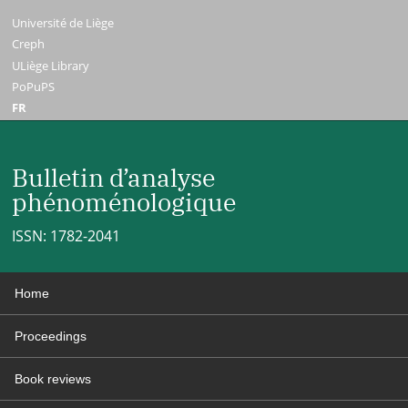
Université de Liège
Creph
ULiège Library
PoPuPS
FR
Bulletin d’analyse
phénoménologique
ISSN: 1782-2041
Home
Proceedings
Book reviews