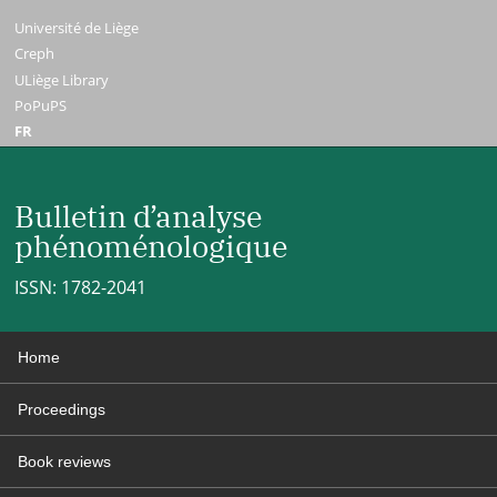
Université de Liège
Creph
ULiège Library
PoPuPS
FR
Bulletin d’analyse
phénoménologique
ISSN: 1782-2041
Home
Proceedings
Book reviews