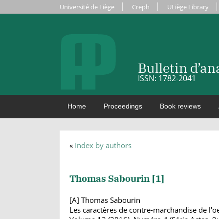
Université de Liège
Creph
ULiège Library
Bulletin d’a
ISSN: 1782-2041
Home
Proceedings
Book reviews
«
Index by authors
Thomas Sabourin [
1
]
[A] Thomas Sabourin
Les caractères de contre-marchandise de l'oe