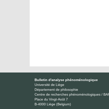
Bulletin d'analyse phénoménologique
Université de Liège
Département de philosophie
Centre de recherches phénoménologiques / BA
Place du Vingt-Août 7
B-4000 Liège (Belgium)