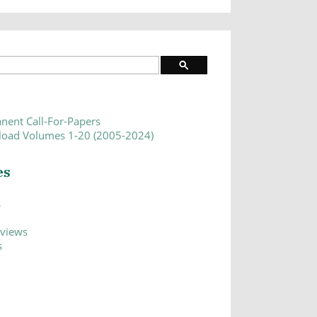
nent Call-For-Papers
oad Volumes 1-20 (2005-2024)
es
s
eviews
s