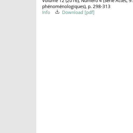
Volume 12 (2016), Numéro 4 (Série Actes, 9:
phénoménologiques), p. 298-313
Info
Download