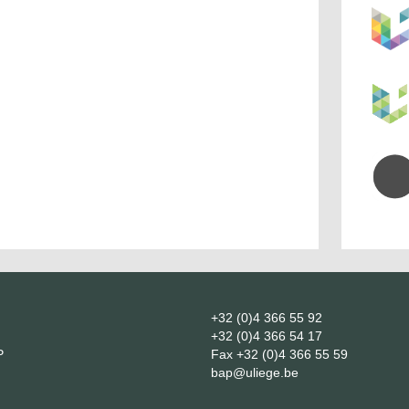
+32 (0)4 366 55 92
+32 (0)4 366 54 17
P
Fax
+32 (0)4 366 55 59
bap@uliege.be