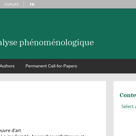
PoPuPS
FR
nalyse phénoménologique
Authors
Permanent Call-for-Papers
Conte
Select
uvre d'art