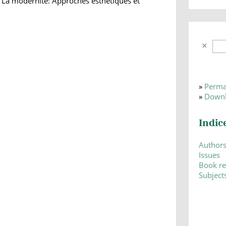
 La modernité: Approches esthétiques et
»
Perma
»
Downl
Indic
Author
Issues
Book r
Subject