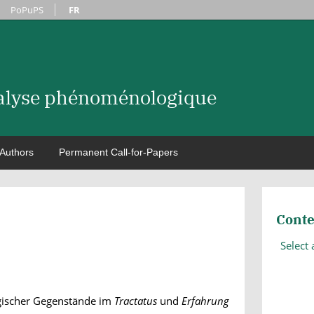
PoPuPS
FR
nalyse phénoménologique
Authors
Permanent Call-for-Papers
Conte
Select
ogischer Gegenstände im
Tractatus
und
Erfahrung