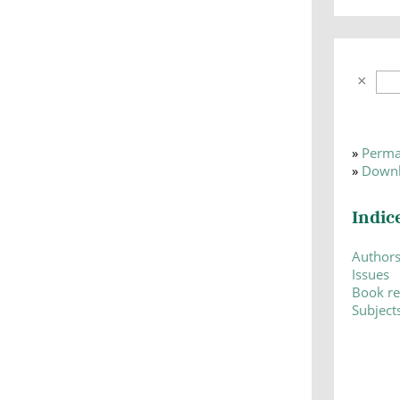
»
Perma
»
Downl
Indic
Author
Issues
Book r
Subject