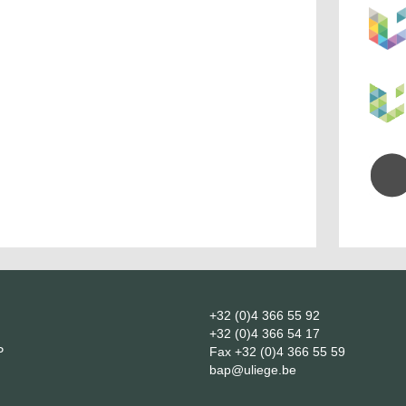
+32 (0)4 366 55 92
+32 (0)4 366 54 17
P
Fax
+32 (0)4 366 55 59
bap@uliege.be