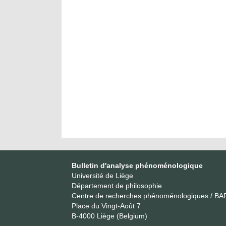
Bulletin d'analyse phénoménologique
Université de Liège
Département de philosophie
Centre de recherches phénoménologiques / BA
Place du Vingt-Août 7
B-4000 Liège (Belgium)