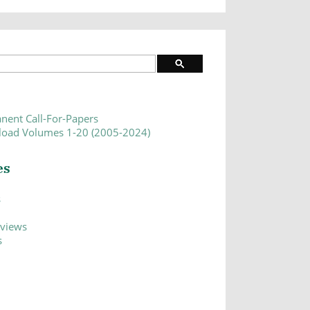
nent Call-For-Papers
oad Volumes 1-20 (2005-2024)
es
s
eviews
s