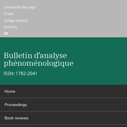
Université de Liège
Creph
ULiège Library
PoPuPS
FR
Bulletin d’analyse
phénoménologique
ISSN: 1782-2041
Home
Proceedings
Book reviews