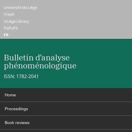
Université de Liège
Creph
ULiège Library
PoPuPS
FR
Bulletin d’analyse
phénoménologique
ISSN: 1782-2041
Home
Proceedings
Book reviews