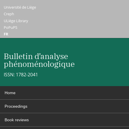
Université de Liège
Creph
ULiège Library
PoPuPS
FR
Bulletin d’analyse
phénoménologique
ISSN: 1782-2041
Home
Proceedings
Book reviews