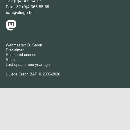
+32 (0)4 366 54 17
Fax
+32 (0)4 366 55 59
bap@uliege.be
Webmaster:
D. Seron
Disclaimer
Restricted access
Stats
Last update: one year ago
ULiège
Creph
BAP © 2005-2026