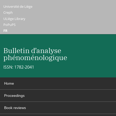
Université de Liège
Creph
ULiège Library
PoPuPS
FR
Bulletin d’analyse
phénoménologique
ISSN: 1782-2041
Home
Proceedings
Book reviews