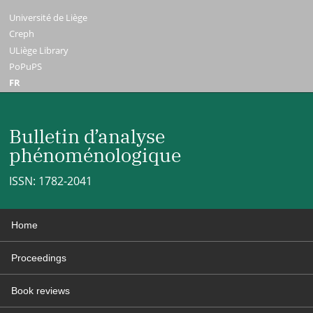
Université de Liège
Creph
ULiège Library
PoPuPS
FR
Bulletin d’analyse
phénoménologique
ISSN: 1782-2041
Home
Proceedings
Book reviews