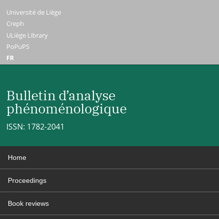
Université de Liège
Creph
ULiège Library
PoPuPS
FR
Bulletin d’analyse
phénoménologique
ISSN: 1782-2041
Home
Proceedings
Book reviews