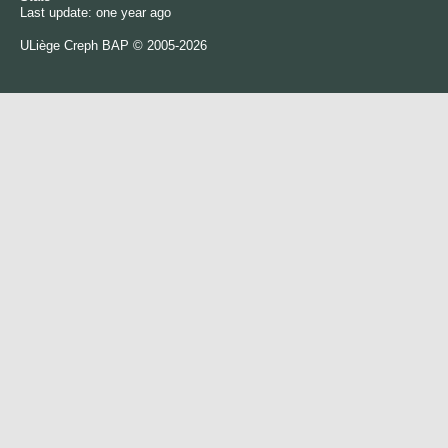
Last update: one year ago
ULiège
Creph
BAP © 2005-2026