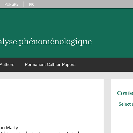
PoPuPS
FR
nalyse phénoménologique
Authors
Permanent Call-for-Papers
Conte
Select
ton Marty