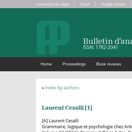
Université de Liège
Creph
ULiège Library
Bulletin d’a
ISSN: 1782-2041
Home
Proceedings
Book reviews
«
Index by authors
Laurent Cesalli [
1
]
[A] Laurent Cesalli
Grammaire, logique et psychologie chez An