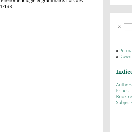
: Phénoménologie et grammaire: Lois des
121-138
»
Perma
»
Downl
Indic
Author
Issues
Book r
Subject