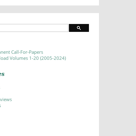
nent Call-For-Papers
oad Volumes 1-20 (2005-2024)
es
s
eviews
s