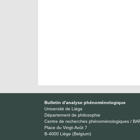
Bulletin d'analyse phénoménologique
Université de Liège
Département de philosophie
Centre de recherches phénoménologiques / BA
Place du Vingt-Août 7
B-4000 Liège (Belgium)