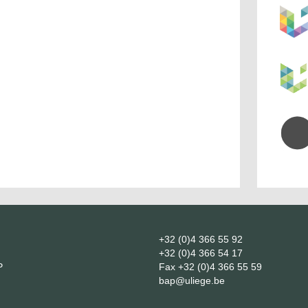
+32 (0)4 366 55 92
+32 (0)4 366 54 17
P
Fax
+32 (0)4 366 55 59
bap@uliege.be