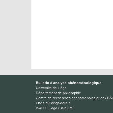
Bulletin d'analyse phénoménologique
Université de Liège
Département de philosophie
Centre de recherches phénoménologiques / BA
Place du Vingt-Août 7
B-4000 Liège (Belgium)