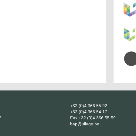
+32 (0)4 366 55 92
+32 (0)4 366 54 17
P
Fax
+32 (0)4 366 55 59
bap@uliege.be