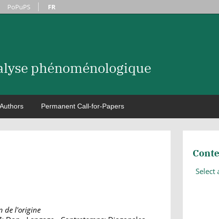
PoPuPS
FR
nalyse phénoménologique
Authors
Permanent Call-for-Papers
Conte
Select
n de l'origine