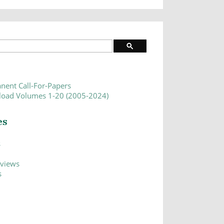
nent Call-For-Papers
oad Volumes 1-20 (2005-2024)
es
s
eviews
s