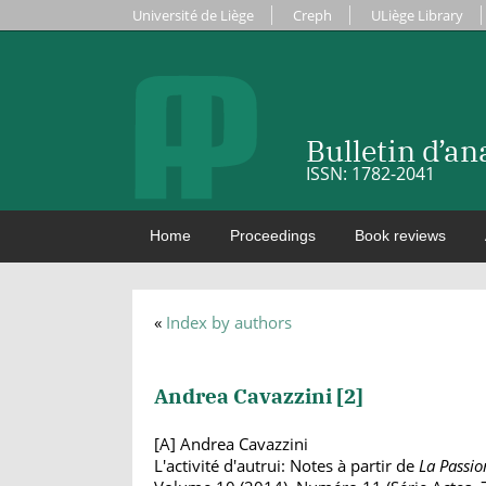
Université de Liège
Creph
ULiège Library
Bulletin d’a
ISSN: 1782-2041
Home
Proceedings
Book reviews
«
Index by authors
Andrea Cavazzini [
2
]
[A] Andrea Cavazzini
L'activité d'autrui: Notes à partir de
La Passio