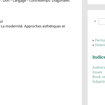
7: Don - Langage - Contretemps: Diagonales
il
 La modernité: Approches esthétiques et
»
Perma
»
Downl
Indic
Author
Issues
Book r
Subject