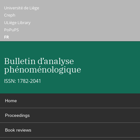
Université de Liège
Creph
ULiège Library
PoPuPS
FR
Bulletin d’analyse
phénoménologique
ISSN: 1782-2041
Home
Proceedings
Book reviews