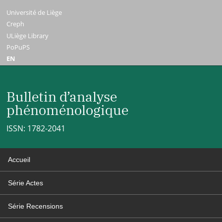
Université de Liège
Creph
ULiège Library
PoPuPS
EN
Bulletin d’analyse
phénoménologique
ISSN: 1782-2041
Accueil
Série Actes
Série Recensions