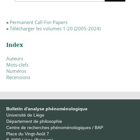
»
Permanent Call-For-Papers
»
Télécharger les volumes 1-20 (2005-2024)
Index
Auteurs
Mots-clefs
Numéros
Recensions
Bulletin d'analyse phénoménologique
Université de Liège
Département de philosophie
Centre de recherches phénoménologiques / BAP
Place du Vingt-Août 7
B-4000 Liège (Belgium)