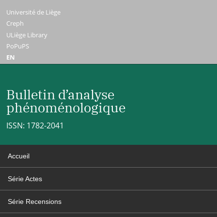
Université de Liège
Creph
ULiège Library
PoPuPS
EN
Bulletin d’analyse
phénoménologique
ISSN: 1782-2041
Accueil
Série Actes
Série Recensions