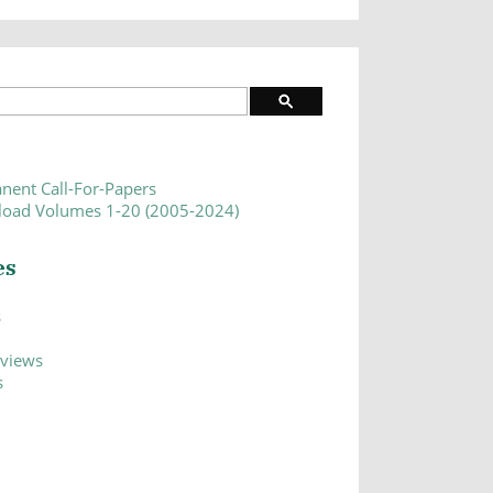
nent Call-For-Papers
oad Volumes 1-20 (2005-2024)
es
s
eviews
s