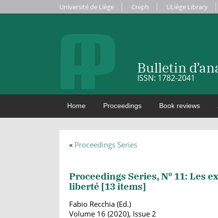
Université de Liège
Creph
ULiège Library
Bulletin d’a
ISSN: 1782-2041
Home
Proceedings
Book reviews
«
Proceedings Series
o
Proceedings Series, N
11: Les ex
liberté [
13
items]
Fabio Recchia (Ed.)
Volume 16 (2020), Issue 2