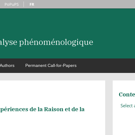
PoPuPS
FR
nalyse phénoménologique
Authors
Permanent Call-for-Papers
Conte
Select
périences de la Raison et de la