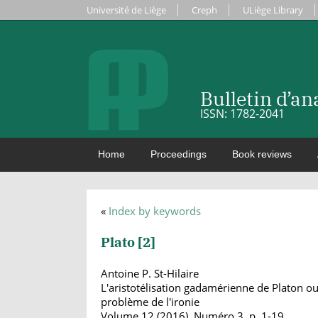
Université de Liège
Creph
ULiège Library
Bulletin d’a
ISSN: 1782-2041
Home
Proceedings
Book reviews
«
Index by keywords
Plato [
2
]
Antoine P. St-Hilaire
L'aristotélisation gadamérienne de Platon o
problème de l'ironie
Volume 12 (2016), Numéro 3, p. 1-19