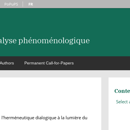
PoPuPS
FR
nalyse phénoménologique
Authors
Permanent Call-for-Papers
Conte
Select
u l'herméneutique dialogique à la lumière du