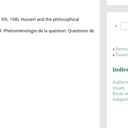
 XIV, 198). Husserl and the philosophical
4: Phénoménologie de la question. Questions de
»
Perma
»
Downl
Indic
Author
Issues
Book r
Subject