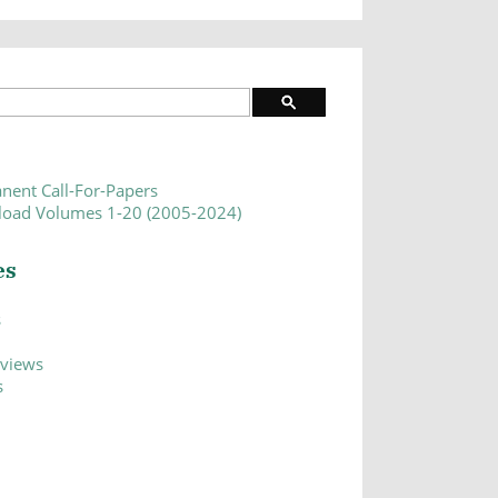
nent Call-For-Papers
oad Volumes 1-20 (2005-2024)
es
s
eviews
s