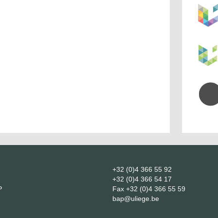
+32 (0)4 366 55 92
+32 (0)4 366 54 17
P
Fax
+32 (0)4 366 55 59
bap@uliege.be