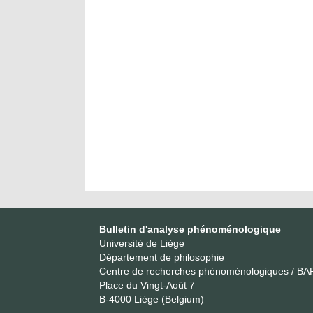
Bulletin d'analyse phénoménologique
Université de Liège
Département de philosophie
Centre de recherches phénoménologiques / BA
Place du Vingt-Août 7
B-4000 Liège (Belgium)