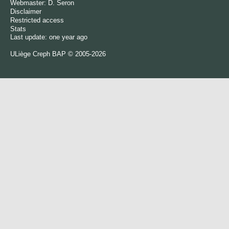
Webmaster:
D. Seron
Disclaimer
Restricted access
Stats
Last update: one year ago
ULiège
Creph
BAP © 2005-2026