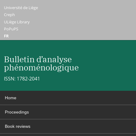
Université de Liège
Creph
ULiège Library
PoPuPS
FR
Bulletin d’analyse
phénoménologique
ISSN: 1782-2041
Home
Proceedings
Book reviews