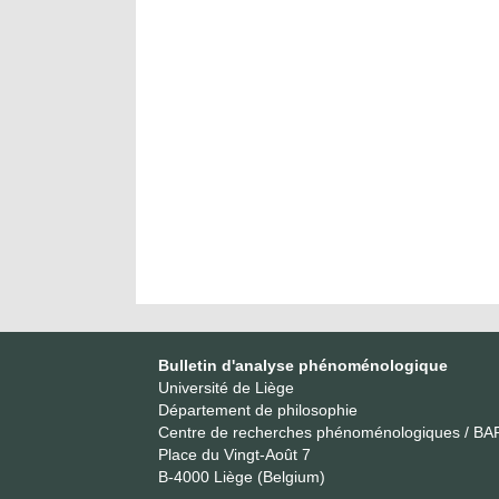
Bulletin d'analyse phénoménologique
Université de Liège
Département de philosophie
Centre de recherches phénoménologiques / BA
Place du Vingt-Août 7
B-4000 Liège (Belgium)