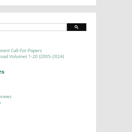
nent Call-For-Papers
oad Volumes 1-20 (2005-2024)
es
s
eviews
s