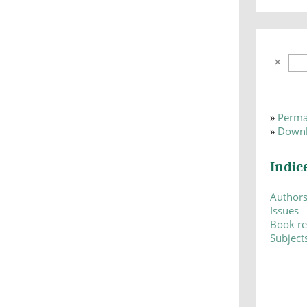
»
Perma
»
Downl
Indic
Author
Issues
Book r
Subject