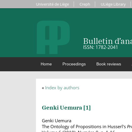
Université de Liège
Creph
ULiège Library
Bulletin d’a
ISSN: 1782-2041
Home
Proceedings
Book reviews
«
Index by authors
Genki Uemura [
1
]
Genki Uemura
The Ontology of Propositions in Husserl's
Pr