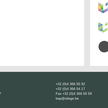
+32 (0)4 366 55 92
+32 (0)4 366 54 17
P
Fax
+32 (0)4 366 55 59
bap@uliege.be