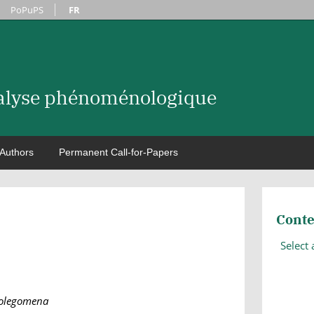
PoPuPS
FR
nalyse phénoménologique
Authors
Permanent Call-for-Papers
Conte
Select
olegomena