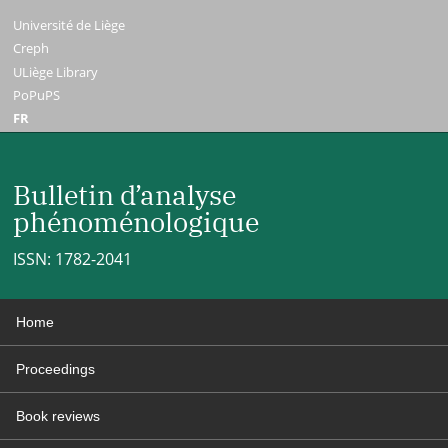
Université de Liège
Creph
ULiège Library
PoPuPS
FR
Bulletin d’analyse
phénoménologique
ISSN: 1782-2041
Home
Proceedings
Book reviews