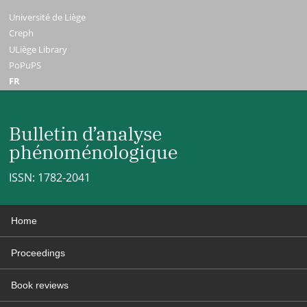
Université de Liège
Creph
ULiège Library
PoPuPS
FR
Bulletin d’analyse
phénoménologique
ISSN: 1782-2041
Home
Proceedings
Book reviews