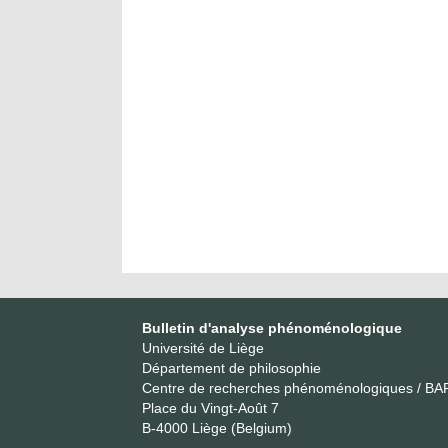
Bulletin d'analyse phénoménologique
Université de Liège
Département de philosophie
Centre de recherches phénoménologiques / BA
Place du Vingt-Août 7
B-4000 Liège (Belgium)