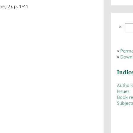
s, 7), p. 1-41
»
Perma
»
Downl
Indic
Author
Issues
Book r
Subject