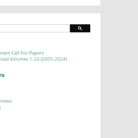
nent Call-For-Papers
oad Volumes 1-20 (2005-2024)
es
s
eviews
s