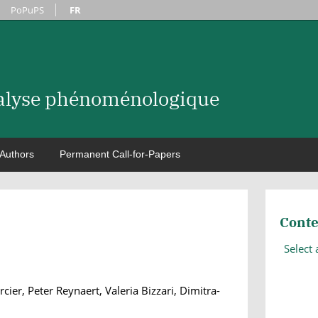
PoPuPS
FR
nalyse phénoménologique
Authors
Permanent Call-for-Papers
Conte
Select
ier, Peter Reynaert, Valeria Bizzari, Dimitra-