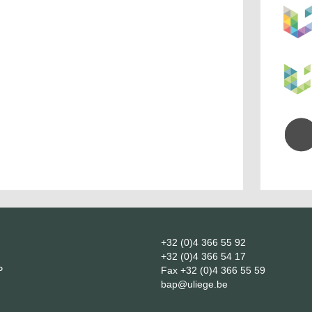
+32 (0)4 366 55 92
+32 (0)4 366 54 17
P
Fax
+32 (0)4 366 55 59
bap@uliege.be