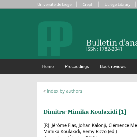
Université de Liège
Creph
ULiège Library
Bulletin d’a
ISSN: 1782-2041
Home
Proceedings
Book reviews
«
Index by authors
Dimitra-Mimika Koulaxidi [
1
]
Jérôme Flas, Johan Kalonji, Clémence Merc
Mimika Koulaxidi, Rémy Rizzo (éd.)