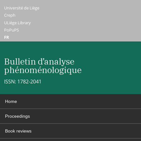
Université de Liège
Creph
ULiège Library
PoPuPS
FR
Bulletin d’analyse
phénoménologique
ISSN: 1782-2041
Home
Proceedings
Book reviews