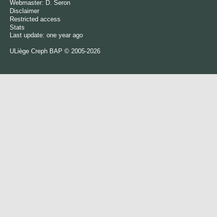
Webmaster:
D. Seron
Disclaimer
Restricted access
Stats
Last update: one year ago
ULiège
Creph
BAP © 2005-2026