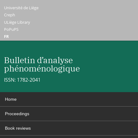
Université de Liège
Creph
ULiège Library
PoPuPS
FR
Bulletin d’analyse
phénoménologique
ISSN: 1782-2041
Home
Proceedings
Book reviews