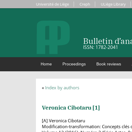
Université de Liège
Creph
ULiège Library
Bulletin d’a
ISSN: 1782-2041
Home
Proceedings
Book reviews
«
Index by authors
Veronica Cibotaru [
1
]
[A] Veronica Cibotaru
Modification-transformation: Concepts clés