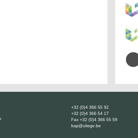
+32 (0)4 366 55 92
+32 (0)4 366 54 17
P
Fax
+32 (0)4 366 55 59
bap@uliege.be