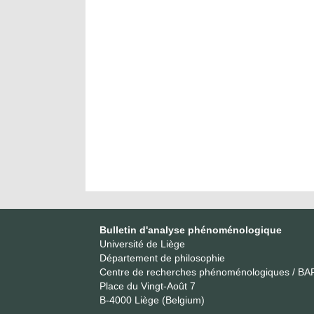
Bulletin d'analyse phénoménologique
Université de Liège
Département de philosophie
Centre de recherches phénoménologiques / BA
Place du Vingt-Août 7
B-4000 Liège (Belgium)