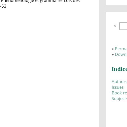
: Phénoménologie et grammaire: Lois des
3-53
»
Perma
»
Downl
Indic
Author
Issues
Book r
Subject