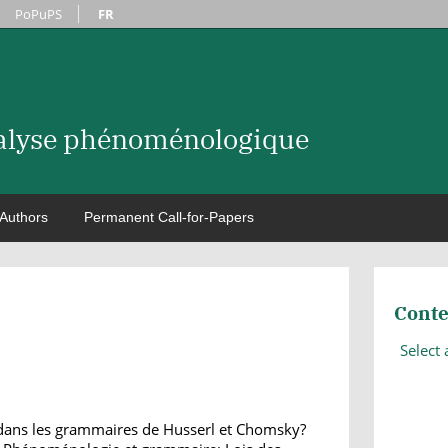
PoPuPS
FR
nalyse phénoménologique
Authors
Permanent Call-for-Papers
Conte
Select
 dans les grammaires de Husserl et Chomsky?