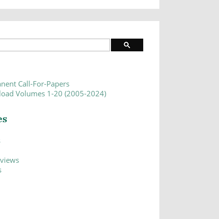
nent Call-For-Papers
oad Volumes 1-20 (2005-2024)
es
s
eviews
s