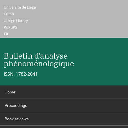
Université de Liège
Creph
ULiège Library
PoPuPS
FR
Bulletin d’analyse
phénoménologique
ISSN: 1782-2041
Home
Proceedings
Book reviews